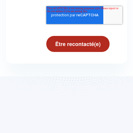
Qui sommes-nous ?
Tagaday
Présentation de Aday
La plateforme Tagaday
Notre mission
Demandez une démo gratuite