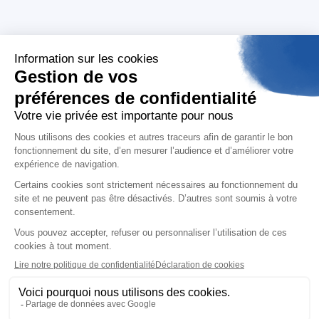
Nos engagements RSE
Demandez un devis
Nos politiques
Support
Suivez-nous
contact@aday.fr
01 55 43 21 21
Je m'inscris à la newsletter
Contactez-nous
Mentions légales
Politiques de confidentialité
Français
Aday, 104 boulevard du Montparnasse 75014
Paris - 2026 - copyright tout droit réservé