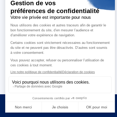
Who are we ?
T
About us
A
Our mission
Me
Our CSR commitments
M
Our policies
English
Aday - 2026 - Copyright all rights reserved