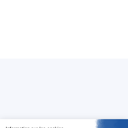
Cette année, la cérémonie organisée à Metz a
mis à l’honneur 67 établissements, dont 57
nouveaux restaurants distingués d’une première
étoile, contre 52 en 2024.
Benchmark réalisé grâce au module "Analyser" de
Tagaday.
Who are we ?
Tagaday platform
About us
About
Our mission
Media monitoring
Our CSR commitments
Media Review
Our policies