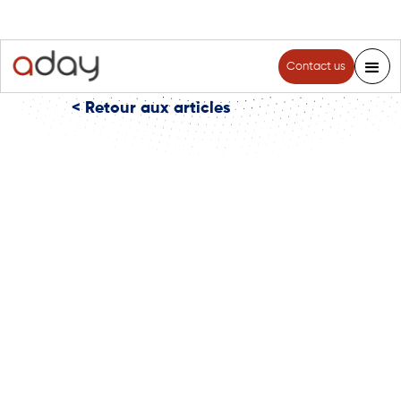
Contact us
< Retour aux articles