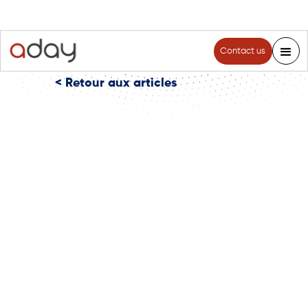
Contact us
< Retour aux articles