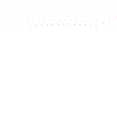
Revue médias
Bilan médias
Veille Parlementaire
Identification des journalistes influents