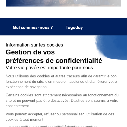
Qui sommes-nous ?
Tagaday
Présentation de Aday
La plateforme Tagaday
Notre mission
Demandez une démo gratuite
Nos engagements RSE
Demandez un devis
Nos politiques
Support
Suivez-nous
contact@aday.fr
01 55 43 21 21
Je m'inscris à la newsletter
Contactez-nous
Mentions légales
Politiques de confidentialité