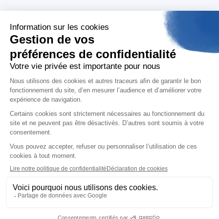
Support
Suivez-nous
contact@aday.fr
01 55 43 21 21
Je m'inscris à la newsletter
Contactez-nous
Mentions légales
Politiques de confidentialité
Français
Aday, 104 boulevard du Montparnasse 75014
Paris - 2026 - copyright tout droit réservé