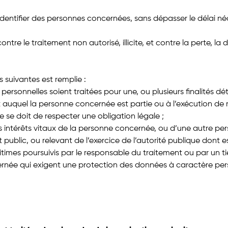
ntifier des personnes concernées, sans dépasser le délai néces
ontre le traitement non autorisé, illicite, et contre la perte, la
s suivantes est remplie :
sonnelles soient traitées pour une, ou plusieurs finalités dé
rat auquel la personne concernée est partie ou à l’exécution d
se doit de respecter une obligation légale ;
s intérêts vitaux de la personne concernée, ou d’une autre pe
t public, ou relevant de l’exercice de l’autorité publique dont e
gitimes poursuivis par le responsable du traitement ou par un ti
cernée qui exigent une protection des données à caractère p