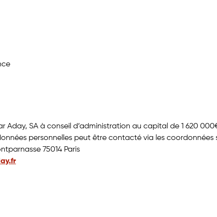
nce
 Aday, SA à conseil d’administration au capital de 1 620 000€
données personnelles peut être contacté via les coordonnées s
ontparnasse 75014 Paris
y.fr