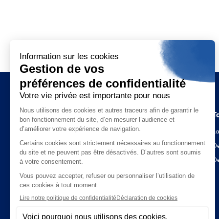
Qui sommes-nous ?
T
Présentation de Aday
La
Notre mission
D
Nos engagements RSE
D
Nos politiques