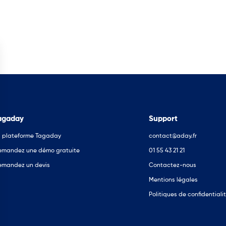
agaday
Support
 plateforme Tagaday
contact@aday.fr
emandez une démo gratuite
01 55 43 21 21
emandez un devis
Contactez-nous
Mentions légales
Politiques de confidentiali