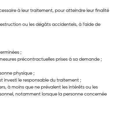
saire à leur traitement, pour atteindre leur finalité
 destruction ou les dégâts accidentels, à l’aide de
terminées ;
e mesures précontractuelles prises à sa demande ;
rsonne physique ;
st investi le responsable du traitement ;
ers, à moins que ne prévalent les intérêts ou les
ersonnel, notamment lorsque la personne concernée