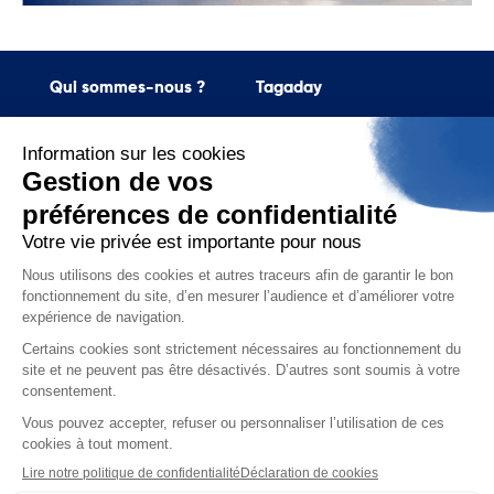
Qui sommes-nous ?
Tagaday
Présentation de Aday
La plateforme Tagaday
Notre mission
Demandez une démo gratuite
Nos engagements RSE
Demandez un devis
Nos politiques
Support
Suivez-nous
contact@aday.fr
01 55 43 21 21
Je m'inscris à la newsletter
Contactez-nous
Mentions légales
Politiques de confidentialité