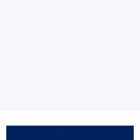
Outils de veille
Il existe aujourd’hui en termes de veille média un
certain nombres d’alertes et d’outils vous
permettant de suivre l’actualité de votre entreprise
ou administration et les faits marquants de votre
secteur d’activité. En tant que prestataire de veille
depuis plus de 30 ans, Aday est un agrégateur
médiatique sans équivalent et vous propose des
outils de veille pratiques et synthétiques tels que le
bilan média et le panorama média....