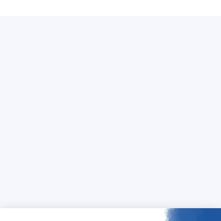
Qui sommes-nous ?
Tagaday
Présentation de Aday
La plateforme Tagaday
Notre mission
Demandez une démo gratuite
Nos engagements RSE
Demandez un devis
Nos politiques
Support
Suivez-nous
contact@aday.fr
01 55 43 21 21
Je m'inscris à la newsletter
Contactez-nous
Mentions légales